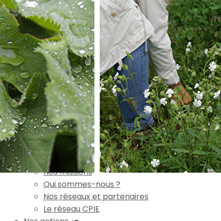
Exporter les lignes sélectionnées
Exporter toutes les colonnes
Exporter uniquement les colonnes affichées
Menu
Ajoutez un logo, un bouton, des réseaux sociaux
Cliquez pour éditer
Accueil
▴
▾
L'association
▴
▾
Nos missions
Qui sommes-nous ?
Nos réseaux et partenaires
Le réseau CPIE