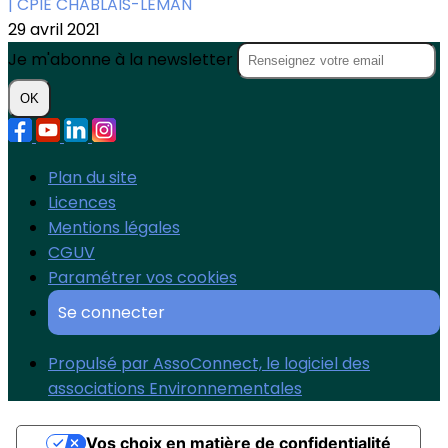
| CPIE CHABLAIS-LÉMAN
29 avril 2021
Je m'abonne à la newsletter
OK
Plan du site
Licences
Mentions légales
CGUV
Paramétrer vos cookies
Se connecter
Propulsé par AssoConnect, le logiciel des
associations Environnementales
Vos choix en matière de confidentialité