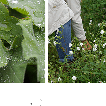
Exporter les lignes sélectionnées
Exporter toutes les colonnes
Exporter uniquement les colonnes affichées
Menu
Ajoutez un logo, un bouton, des réseaux soc
Cliquez pour éditer