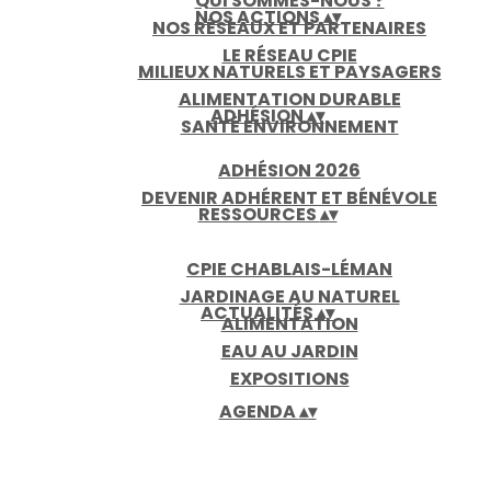
QUI SOMMES-NOUS ?
NOS ACTIONS
▴
▾
NOS RÉSEAUX ET PARTENAIRES
LE RÉSEAU CPIE
MILIEUX NATURELS ET PAYSAGERS
ALIMENTATION DURABLE
ADHÉSION
▴
▾
SANTÉ ENVIRONNEMENT
ADHÉSION 2026
DEVENIR ADHÉRENT ET BÉNÉVOLE
RESSOURCES
▴
▾
CPIE CHABLAIS-LÉMAN
JARDINAGE AU NATUREL
ACTUALITÉS
▴
▾
ALIMENTATION
EAU AU JARDIN
EXPOSITIONS
AGENDA
▴
▾