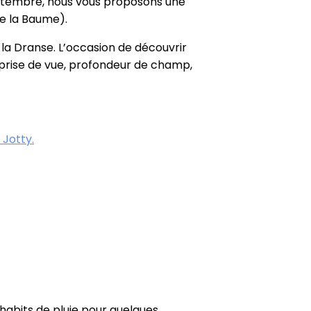
septembre, nous vous proposons une
de la Baume).
 la Dranse. L’occasion de découvrir
e prise de vue, profondeur de champ,
Jotty.
s habits de pluie pour quelques