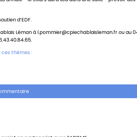
soutien d’EDF.
blais Léman à l.pommier@cpiechablaisleman.fr ou au 04.
6.43.40.84.65.
 ces thèmes :
commentaire