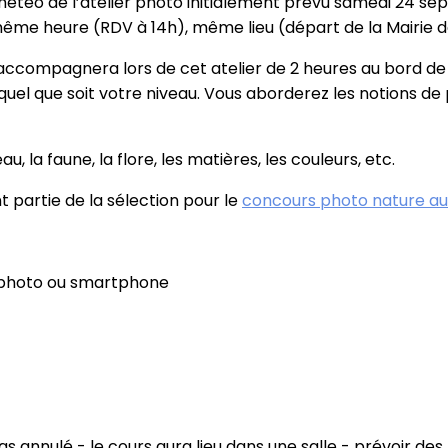
la météo de l’atelier photo initialement prévu samedi 24 
même heure (RDV à 14h), même lieu (départ de la Mairie 
 accompagnera lors de cet atelier de 2 heures au bord de
 quel que soit votre niveau. Vous aborderez les notions d
eau, la faune, la flore, les matières, les couleurs, etc.
partie de la sélection pour le
concours photo nature au 
l photo ou smartphone
 pas annulé - le cours aura lieu dans une salle - prévoir de