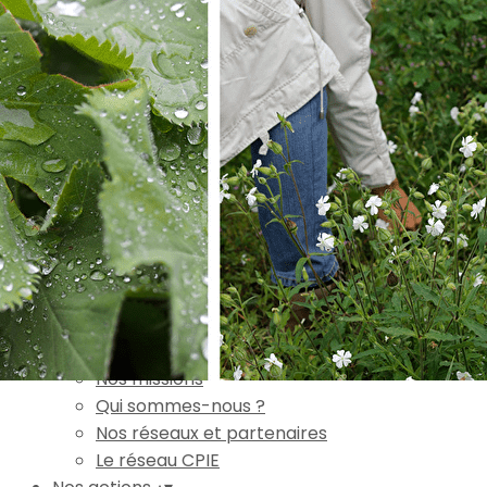
Exporter les lignes sélectionnées
Exporter toutes les colonnes
Exporter uniquement les colonnes affichées
Menu
Ajoutez un logo, un bouton, des réseaux sociaux
Cliquez pour éditer
Accueil
▴
▾
L'association
▴
▾
Nos missions
Qui sommes-nous ?
Nos réseaux et partenaires
Le réseau CPIE