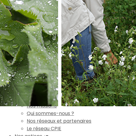
Exporter les lignes sélectionnées
Exporter toutes les colonnes
Exporter uniquement les colonnes affichées
Menu
Ajoutez un logo, un bouton, des réseaux sociaux
Cliquez pour éditer
Accueil
▴
▾
L'association
▴
▾
Nos missions
Qui sommes-nous ?
Nos réseaux et partenaires
Le réseau CPIE