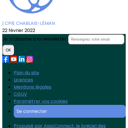
| CPIE CHABLAIS-LÉMAN
22 février 2022
Je m'abonne à la newsletter
OK
Plan du site
Licences
Mentions légales
CGUV
Paramétrer vos cookies
Se connecter
Propulsé par AssoConnect, le logiciel des