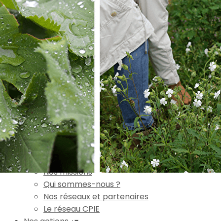
Exporter les lignes sélectionnées
Exporter toutes les colonnes
Exporter uniquement les colonnes affichées
Menu
Ajoutez un logo, un bouton, des réseaux sociaux
Cliquez pour éditer
Accueil
▴
▾
L'association
▴
▾
Nos missions
Qui sommes-nous ?
Nos réseaux et partenaires
Le réseau CPIE