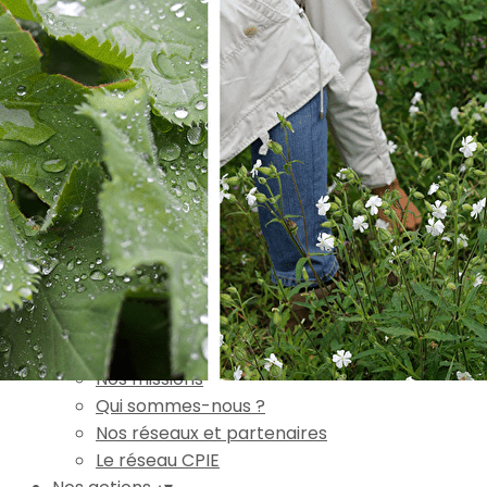
Exporter les lignes sélectionnées
Exporter toutes les colonnes
Exporter uniquement les colonnes affichées
Menu
Ajoutez un logo, un bouton, des réseaux sociaux
Cliquez pour éditer
Accueil
▴
▾
L'association
▴
▾
Nos missions
Qui sommes-nous ?
Nos réseaux et partenaires
Le réseau CPIE