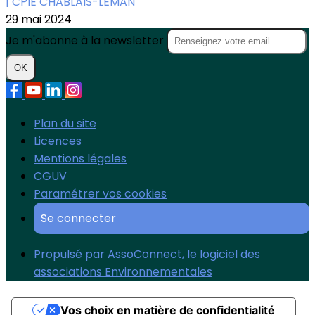
| CPIE CHABLAIS-LÉMAN
29 mai 2024
Je m'abonne à la newsletter
OK
Plan du site
Licences
Mentions légales
CGUV
Paramétrer vos cookies
Se connecter
Propulsé par AssoConnect, le logiciel des
associations Environnementales
Vos choix en matière de confidentialité