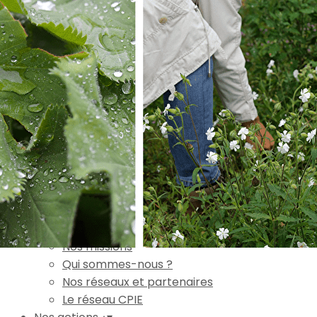
Exporter les lignes sélectionnées
Exporter toutes les colonnes
Exporter uniquement les colonnes affichées
Menu
Ajoutez un logo, un bouton, des réseaux sociaux
Cliquez pour éditer
Accueil
▴
▾
L'association
▴
▾
Nos missions
Qui sommes-nous ?
Nos réseaux et partenaires
Le réseau CPIE