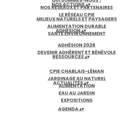
QUI SOMMES-NOUS ?
NOS ACTIONS
▴
▾
NOS RÉSEAUX ET PARTENAIRES
LE RÉSEAU CPIE
MILIEUX NATURELS ET PAYSAGERS
ALIMENTATION DURABLE
ADHÉSION
▴
▾
SANTÉ ENVIRONNEMENT
ADHÉSION 2026
DEVENIR ADHÉRENT ET BÉNÉVOLE
RESSOURCES
▴
▾
CPIE CHABLAIS-LÉMAN
JARDINAGE AU NATUREL
ACTUALITÉS
▴
▾
ALIMENTATION
EAU AU JARDIN
EXPOSITIONS
AGENDA
▴
▾