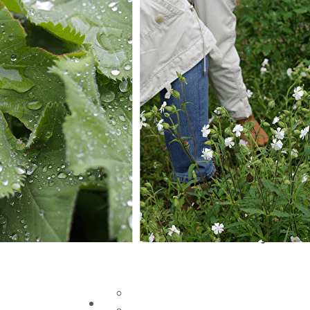
Exporter les lignes sélectionnées
Exporter toutes les colonnes
Exporter uniquement les colonnes affichées
Menu
Ajoutez un logo, un bouton, des réseaux soc
Cliquez pour éditer