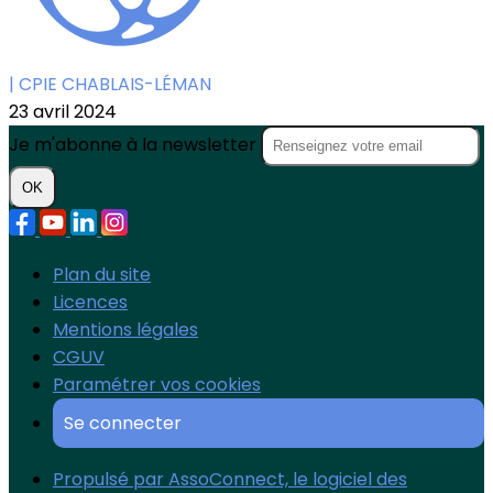
| CPIE CHABLAIS-LÉMAN
23 avril 2024
Je m'abonne à la newsletter
OK
Plan du site
Licences
Mentions légales
CGUV
Paramétrer vos cookies
Se connecter
Propulsé par AssoConnect, le logiciel des