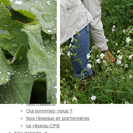
Exporter les lignes sélectionnées
Exporter toutes les colonnes
Exporter uniquement les colonnes affichées
Menu
Ajoutez un logo, un bouton, des réseaux sociaux
Cliquez pour éditer
Accueil
▴
▾
L'association
▴
▾
Nos missions
Qui sommes-nous ?
Nos réseaux et partenaires
Le réseau CPIE