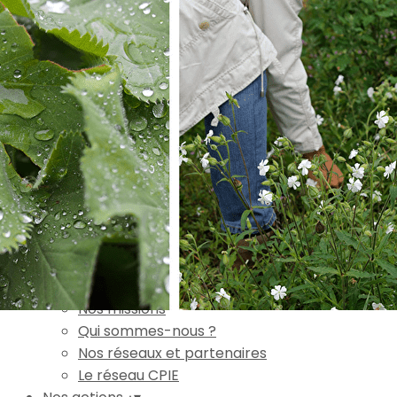
Exporter les lignes sélectionnées
Exporter toutes les colonnes
Exporter uniquement les colonnes affichées
Menu
Ajoutez un logo, un bouton, des réseaux sociaux
Cliquez pour éditer
Accueil
▴
▾
L'association
▴
▾
Nos missions
Qui sommes-nous ?
Nos réseaux et partenaires
Le réseau CPIE