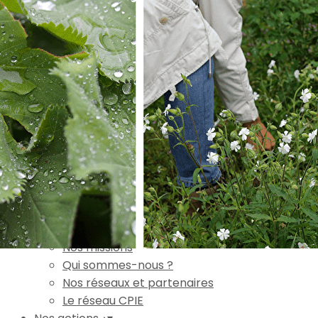
Exporter les lignes sélectionnées
Exporter toutes les colonnes
Exporter uniquement les colonnes affichées
Menu
Ajoutez un logo, un bouton, des réseaux sociaux
Cliquez pour éditer
Accueil
▴
▾
L'association
▴
▾
Nos missions
Qui sommes-nous ?
Nos réseaux et partenaires
Le réseau CPIE