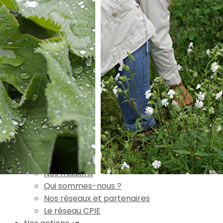
Exporter les lignes sélectionnées
Exporter toutes les colonnes
Exporter uniquement les colonnes affichées
Menu
Ajoutez un logo, un bouton, des réseaux sociaux
Cliquez pour éditer
Accueil
▴
▾
L'association
▴
▾
Nos missions
Qui sommes-nous ?
Nos réseaux et partenaires
Le réseau CPIE