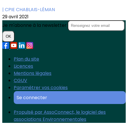
| CPIE CHABLAIS-LÉMAN
29 avril 2021
Je m'abonne à la newsletter
OK
Plan du site
Licences
Mentions légales
CGUV
Paramétrer vos cookies
Se connecter
Propulsé par AssoConnect, le logiciel des
associations Environnementales