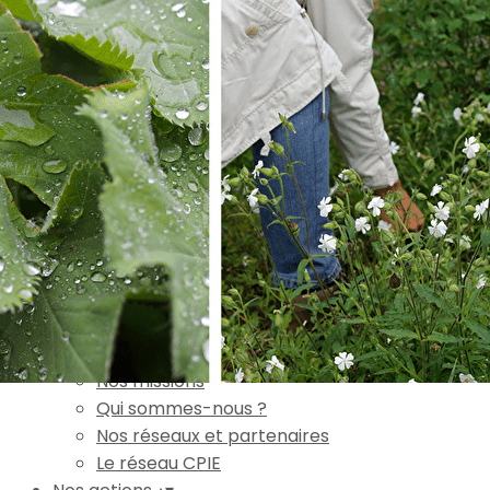
Exporter les lignes sélectionnées
Exporter toutes les colonnes
Exporter uniquement les colonnes affichées
Menu
Ajoutez un logo, un bouton, des réseaux sociaux
Cliquez pour éditer
Accueil
▴
▾
L'association
▴
▾
Nos missions
Qui sommes-nous ?
Nos réseaux et partenaires
Le réseau CPIE