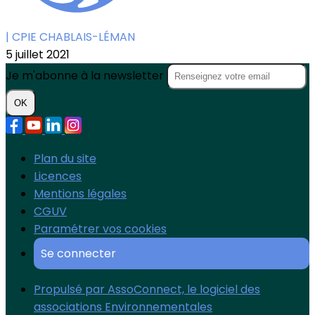
| CPIE CHABLAIS-LÉMAN
5 juillet 2021
Je m'abonne à la newsletter
OK
Plan du site
Licences
Mentions légales
CGUV
Paramétrer vos cookies
Se connecter
Propulsé par AssoConnect, le logiciel des
associations Environnementales