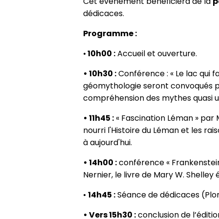
Cet évènement bénéficiera de la
p
dédicaces.
Programme :
•
10h00 :
Accueil et ouverture.
• 10h30 :
Conférence : « Le lac qui 
géomythologie seront convoqués pou
compréhension des mythes quasi univ
• 11h45 :
« Fascination Léman » par M
nourri l'Histoire du Léman et les rais
à aujourd'hui.
• 14h00 :
conférence « Frankenstein,
Nernier, le livre de Mary W. Shell
•
14h45 :
Séance de dédicaces (Plonk,
• Vers 15h30 :
conclusion de l’éditi