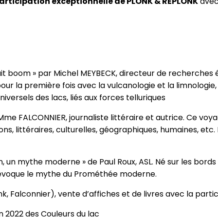
articipation exceptionnelle de PLONK & REPLONK
avec 
fait boom » par Michel MEYBECK, directeur de recherches 
r la première fois avec la vulcanologie et la limnologie
ersels des lacs, liés aux forces telluriques
me FALCONNIER, journaliste littéraire et autrice. Ce voyag
ons, littéraires, culturelles, géographiques, humaines, etc. 
 un mythe moderne » de Paul Roux, ASL. Né sur les bords d
ey évoque le mythe du Prométhée moderne.
 Falconnier), vente d’affiches et de livres avec la partici
on 2022 des Couleurs du lac