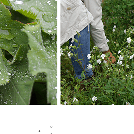
Exporter les lignes sélectionnées
Exporter toutes les colonnes
Exporter uniquement les colonnes affichées
Menu
Ajoutez un logo, un bouton, des réseaux soc
Cliquez pour éditer