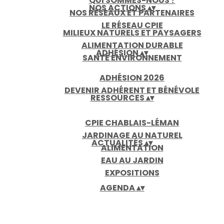
QUI SOMMES-NOUS ?
NOS ACTIONS
▴
▾
NOS RÉSEAUX ET PARTENAIRES
LE RÉSEAU CPIE
MILIEUX NATURELS ET PAYSAGERS
ALIMENTATION DURABLE
ADHÉSION
▴
▾
SANTÉ ENVIRONNEMENT
ADHÉSION 2026
DEVENIR ADHÉRENT ET BÉNÉVOLE
RESSOURCES
▴
▾
CPIE CHABLAIS-LÉMAN
JARDINAGE AU NATUREL
ACTUALITÉS
▴
▾
ALIMENTATION
EAU AU JARDIN
EXPOSITIONS
AGENDA
▴
▾