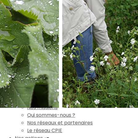
Exporter les lignes sélectionnées
Exporter toutes les colonnes
Exporter uniquement les colonnes affichées
Menu
Ajoutez un logo, un bouton, des réseaux sociaux
Cliquez pour éditer
Accueil
▴
▾
L'association
▴
▾
Nos missions
Qui sommes-nous ?
Nos réseaux et partenaires
Le réseau CPIE