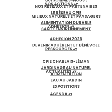
QUI SOMMES-NOUS ?
NOS ACTIONS
▴
▾
NOS RÉSEAUX ET PARTENAIRES
LE RÉSEAU CPIE
MILIEUX NATURELS ET PAYSAGERS
ALIMENTATION DURABLE
ADHÉSION
▴
▾
SANTÉ ENVIRONNEMENT
ADHÉSION 2026
DEVENIR ADHÉRENT ET BÉNÉVOLE
RESSOURCES
▴
▾
CPIE CHABLAIS-LÉMAN
JARDINAGE AU NATUREL
ACTUALITÉS
▴
▾
ALIMENTATION
EAU AU JARDIN
EXPOSITIONS
AGENDA
▴
▾