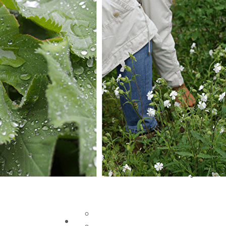
Exporter les lignes sélectionnées
Exporter toutes les colonnes
Exporter uniquement les colonnes affichées
Menu
Ajoutez un logo, un bouton, des réseaux soc
Cliquez pour éditer