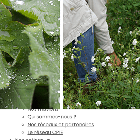
Exporter les lignes sélectionnées
Exporter toutes les colonnes
Exporter uniquement les colonnes affichées
Menu
Ajoutez un logo, un bouton, des réseaux sociaux
Cliquez pour éditer
Accueil
▴
▾
L'association
▴
▾
Nos missions
Qui sommes-nous ?
Nos réseaux et partenaires
Le réseau CPIE