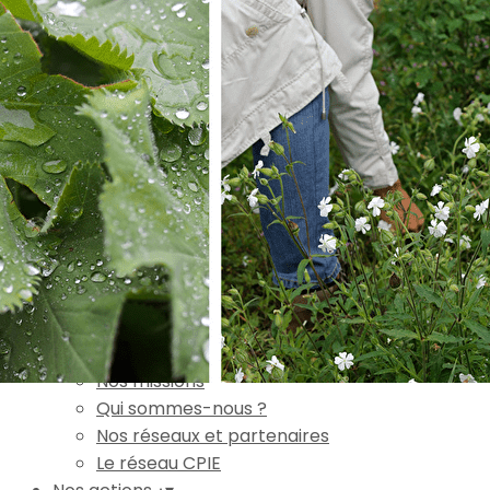
Exporter les lignes sélectionnées
Exporter toutes les colonnes
Exporter uniquement les colonnes affichées
Menu
Ajoutez un logo, un bouton, des réseaux sociaux
Cliquez pour éditer
Accueil
▴
▾
L'association
▴
▾
Nos missions
Qui sommes-nous ?
Nos réseaux et partenaires
Le réseau CPIE