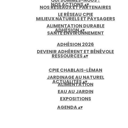
QUI SOMMES-NOUS ?
NOS ACTIONS
▴
▾
NOS RÉSEAUX ET PARTENAIRES
LE RÉSEAU CPIE
MILIEUX NATURELS ET PAYSAGERS
ALIMENTATION DURABLE
ADHÉSION
▴
▾
SANTÉ ENVIRONNEMENT
ADHÉSION 2026
DEVENIR ADHÉRENT ET BÉNÉVOLE
RESSOURCES
▴
▾
CPIE CHABLAIS-LÉMAN
JARDINAGE AU NATUREL
ACTUALITÉS
▴
▾
ALIMENTATION
EAU AU JARDIN
EXPOSITIONS
AGENDA
▴
▾