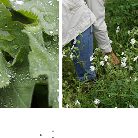
Exporter les lignes sélectionnées
Exporter toutes les colonnes
Exporter uniquement les colonnes affichées
Menu
Ajoutez un logo, un bouton, des réseaux soc
Cliquez pour éditer