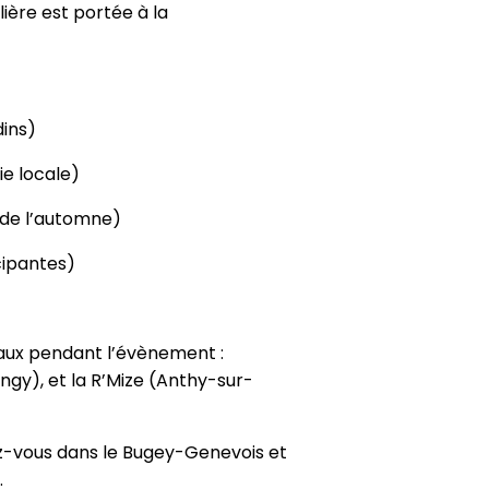
ière est portée à la
dins)
ie locale)
 de l’automne)
cipantes)
caux pendant l’évènement :
y), et la R’Mize (Anthy-sur-
dez-vous dans le Bugey-Genevois et
.