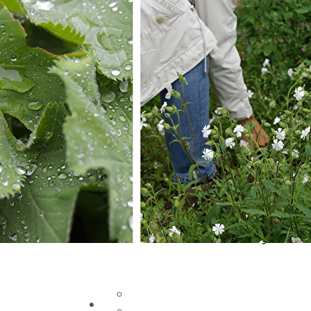
Exporter les lignes sélectionnées
Exporter toutes les colonnes
Exporter uniquement les colonnes affichées
Menu
Ajoutez un logo, un bouton, des réseaux soc
Cliquez pour éditer