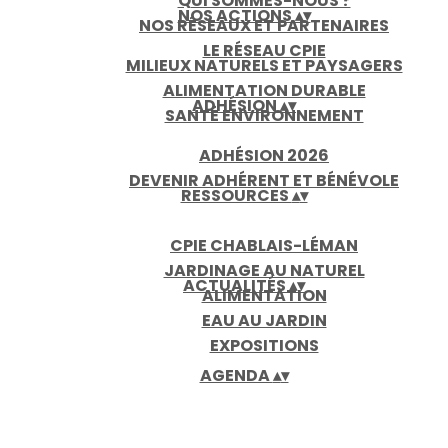
QUI SOMMES-NOUS ?
NOS ACTIONS
▴
▾
NOS RÉSEAUX ET PARTENAIRES
LE RÉSEAU CPIE
MILIEUX NATURELS ET PAYSAGERS
ALIMENTATION DURABLE
ADHÉSION
▴
▾
SANTÉ ENVIRONNEMENT
ADHÉSION 2026
DEVENIR ADHÉRENT ET BÉNÉVOLE
RESSOURCES
▴
▾
CPIE CHABLAIS-LÉMAN
JARDINAGE AU NATUREL
ACTUALITÉS
▴
▾
ALIMENTATION
EAU AU JARDIN
EXPOSITIONS
AGENDA
▴
▾