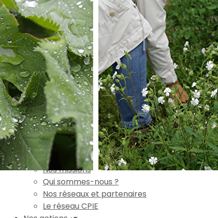
Exporter les lignes sélectionnées
Exporter toutes les colonnes
Exporter uniquement les colonnes affichées
Menu
Ajoutez un logo, un bouton, des réseaux sociaux
Cliquez pour éditer
Accueil
▴
▾
L'association
▴
▾
Nos missions
Qui sommes-nous ?
Nos réseaux et partenaires
Le réseau CPIE