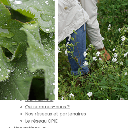
Exporter les lignes sélectionnées
Exporter toutes les colonnes
Exporter uniquement les colonnes affichées
Menu
Ajoutez un logo, un bouton, des réseaux sociaux
Cliquez pour éditer
Accueil
▴
▾
L'association
▴
▾
Nos missions
Qui sommes-nous ?
Nos réseaux et partenaires
Le réseau CPIE