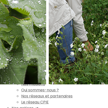
Exporter les lignes sélectionnées
Exporter toutes les colonnes
Exporter uniquement les colonnes affichées
Menu
Ajoutez un logo, un bouton, des réseaux sociaux
Cliquez pour éditer
Accueil
▴
▾
L'association
▴
▾
Nos missions
Qui sommes-nous ?
Nos réseaux et partenaires
Le réseau CPIE