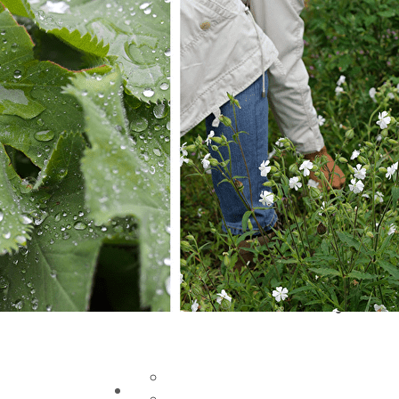
Exporter les lignes sélectionnées
Exporter toutes les colonnes
Exporter uniquement les colonnes affichées
Menu
Ajoutez un logo, un bouton, des réseaux soc
Cliquez pour éditer