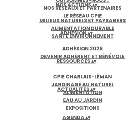
QUI SOMMES-NOUS ?
NOS ACTIONS
▴
▾
NOS RÉSEAUX ET PARTENAIRES
LE RÉSEAU CPIE
MILIEUX NATURELS ET PAYSAGERS
ALIMENTATION DURABLE
ADHÉSION
▴
▾
SANTÉ ENVIRONNEMENT
ADHÉSION 2026
DEVENIR ADHÉRENT ET BÉNÉVOLE
RESSOURCES
▴
▾
CPIE CHABLAIS-LÉMAN
JARDINAGE AU NATUREL
ACTUALITÉS
▴
▾
ALIMENTATION
EAU AU JARDIN
EXPOSITIONS
AGENDA
▴
▾