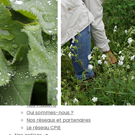
Exporter les lignes sélectionnées
Exporter toutes les colonnes
Exporter uniquement les colonnes affichées
Menu
Ajoutez un logo, un bouton, des réseaux sociaux
Cliquez pour éditer
Accueil
▴
▾
L'association
▴
▾
Nos missions
Qui sommes-nous ?
Nos réseaux et partenaires
Le réseau CPIE