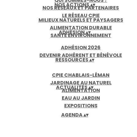
QUI SOMMES-NOUS ?
NOS ACTIONS
▴
▾
NOS RÉSEAUX ET PARTENAIRES
LE RÉSEAU CPIE
MILIEUX NATURELS ET PAYSAGERS
ALIMENTATION DURABLE
ADHÉSION
▴
▾
SANTÉ ENVIRONNEMENT
ADHÉSION 2026
DEVENIR ADHÉRENT ET BÉNÉVOLE
RESSOURCES
▴
▾
CPIE CHABLAIS-LÉMAN
JARDINAGE AU NATUREL
ACTUALITÉS
▴
▾
ALIMENTATION
EAU AU JARDIN
EXPOSITIONS
AGENDA
▴
▾