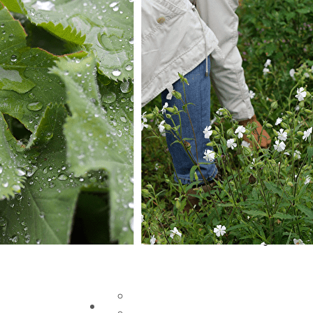
Exporter les lignes sélectionnées
Exporter toutes les colonnes
Exporter uniquement les colonnes affichées
Menu
Ajoutez un logo, un bouton, des réseaux soc
Cliquez pour éditer