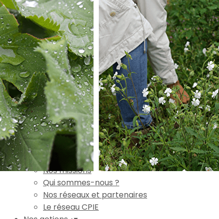
Exporter les lignes sélectionnées
Exporter toutes les colonnes
Exporter uniquement les colonnes affichées
Menu
Ajoutez un logo, un bouton, des réseaux sociaux
Cliquez pour éditer
Accueil
▴
▾
L'association
▴
▾
Nos missions
Qui sommes-nous ?
Nos réseaux et partenaires
Le réseau CPIE