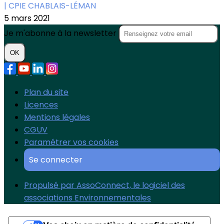
| CPIE CHABLAIS-LÉMAN
5 mars 2021
Je m'abonne à la newsletter
OK
Plan du site
Licences
Mentions légales
CGUV
Paramétrer vos cookies
Se connecter
Propulsé par AssoConnect, le logiciel des
associations Environnementales