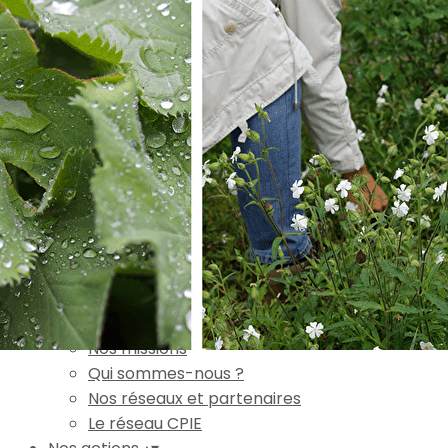
Exporter les lignes sélectionnées
Exporter toutes les colonnes
Exporter uniquement les colonnes affichées
Menu
Ajoutez un logo, un bouton, des réseaux sociaux
Cliquez pour éditer
Accueil
▴
▾
L'association
▴
▾
Nos missions
Qui sommes-nous ?
Nos réseaux et partenaires
Le réseau CPIE