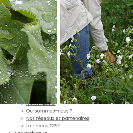
Exporter les lignes sélectionnées
Exporter toutes les colonnes
Exporter uniquement les colonnes affichées
Menu
Ajoutez un logo, un bouton, des réseaux sociaux
Cliquez pour éditer
Accueil
▴
▾
L'association
▴
▾
Nos missions
Qui sommes-nous ?
Nos réseaux et partenaires
Le réseau CPIE