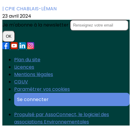
| CPIE CHABLAIS-LÉMAN
23 avril 2024
Je m'abonne à la newsletter
OK
Plan du site
Licences
Mentions légales
CGUV
Paramétrer vos cookies
Se connecter
Propulsé par AssoConnect, le logiciel des
associations Environnementales