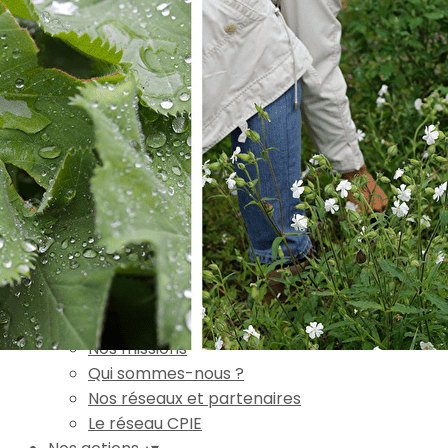
Exporter les lignes sélectionnées
Exporter toutes les colonnes
Exporter uniquement les colonnes affichées
Menu
Ajoutez un logo, un bouton, des réseaux sociaux
Cliquez pour éditer
Accueil
▴
▾
L'association
▴
▾
Nos missions
Qui sommes-nous ?
Nos réseaux et partenaires
Le réseau CPIE