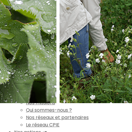
Exporter les lignes sélectionnées
Exporter toutes les colonnes
Exporter uniquement les colonnes affichées
Menu
Ajoutez un logo, un bouton, des réseaux sociaux
Cliquez pour éditer
Accueil
▴
▾
L'association
▴
▾
Nos missions
Qui sommes-nous ?
Nos réseaux et partenaires
Le réseau CPIE